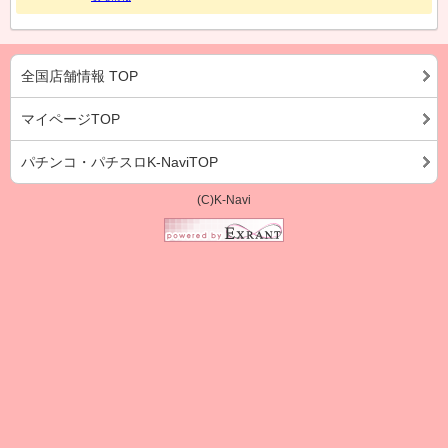
全国店舗情報 TOP
マイページTOP
パチンコ・パチスロK-NaviTOP
(C)K-Navi