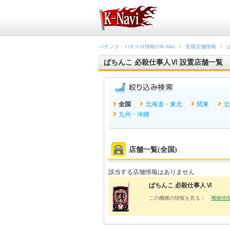
パチンコ・パチスロ情報のK-Navi
全国店舗情報
ぱちんこ 必殺仕事人Ⅵ 設置店舗一覧
全国
北海道・東北
関東
北
九州・沖縄
店舗一覧(全国)
該当する店舗情報はありません
ぱちんこ 必殺仕事人Ⅵ
この機種の情報を見る：
機種情