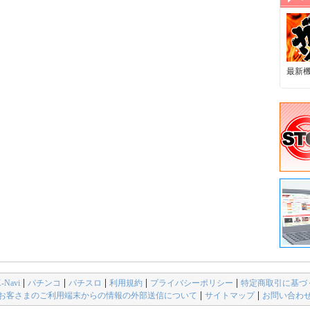
最新
avi
パチンコ
パチスロ
利用規約
プライバシーポリシー
特定商取引に基づ
お客さまのご利用端末からの情報の外部送信について
サイトマップ
お問い合わ