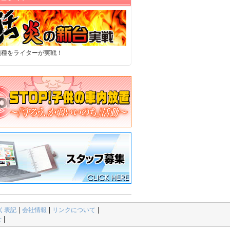
機種をライターが実戦！
く表記
会社情報
リンクについて
せ