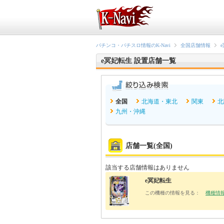
パチンコ・パチスロ情報のK-Navi
全国店舗情報
e冥妃転生 設置店舗一覧
全国
北海道・東北
関東
北
九州・沖縄
店舗一覧(全国)
該当する店舗情報はありません
e冥妃転生
この機種の情報を見る：
機種情