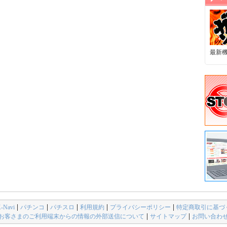
最新
avi
パチンコ
パチスロ
利用規約
プライバシーポリシー
特定商取引に基づ
お客さまのご利用端末からの情報の外部送信について
サイトマップ
お問い合わ