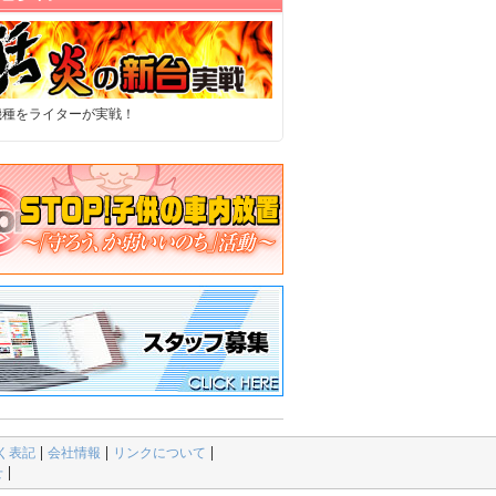
機種をライターが実戦！
く表記
会社情報
リンクについて
せ