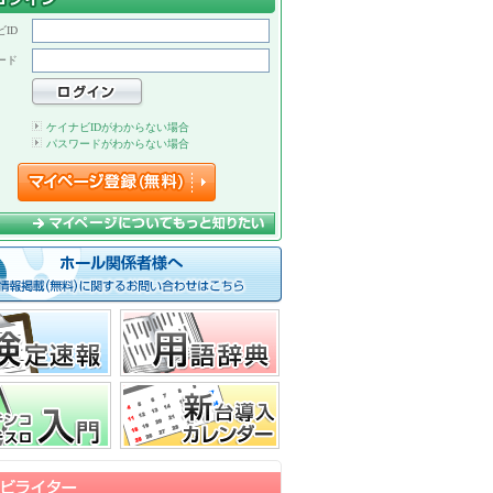
ID
ード
ケイナビIDがわからない場合
パスワードがわからない場合