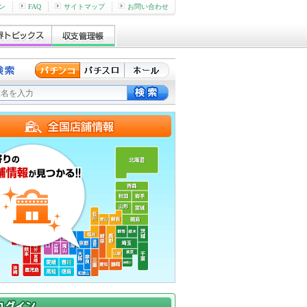
ン
FAQ
サイトマップ
お問い合わせ