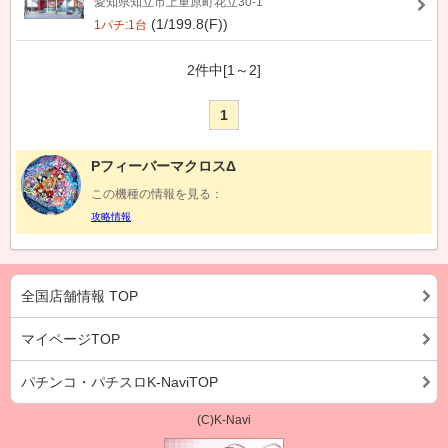
愛知県知立市上重原町花立30-1
(1/199.8(F))
1パチ:1台
2件中[1～2]
1
PフィーバーマクロスΔ
この機種の情報を見る：
攻略情報
全国店舗情報 TOP
マイページTOP
パチンコ・パチスロK-NaviTOP
(C)K-Navi