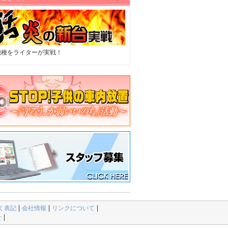
機種をライターが実戦！
く表記
会社情報
リンクについて
せ