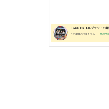
P GOD EATER-ブラッドの覚
この機種の情報を見る：
機種情