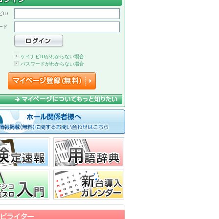
ID
ード
ケイナビIDがわからない場合
パスワードがわからない場合