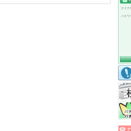
ケイナビ
パスワ