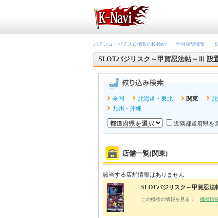
パチンコ・パチスロ情報のK-Navi
全国店舗情報
SLOTバジリスク～甲賀忍法帖～Ⅲ 設
全国
北海道・東北
関東
北
九州・沖縄
近隣都道府県を
店舗一覧(関東)
該当する店舗情報はありません
SLOTバジリスク～甲賀忍法
この機種の情報を見る：
機種情