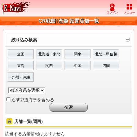
CR戦国†恋姫 設置店舗一覧
絞り込み検索
全国
北海道・東北
関東
北陸・甲信越
東海
関西
中国
四国
九州・沖縄
近隣都道府県を含める
店舗一覧(関西)
該当する店舗情報はありません