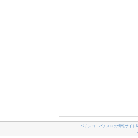
パチンコ・パチスロの情報サイトK-N