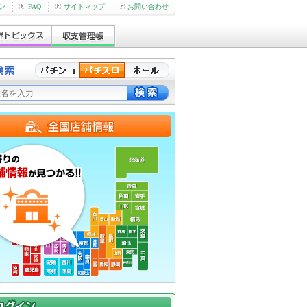
ン
FAQ
サイトマップ
お問い合わせ