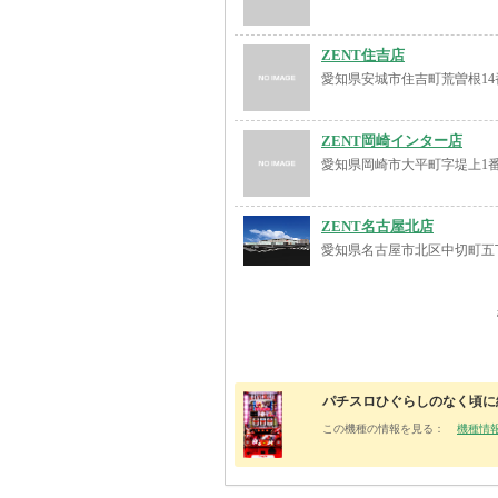
ZENT住吉店
愛知県安城市住吉町荒曽根14
ZENT岡崎インター店
愛知県岡崎市大平町字堤上1
ZENT名古屋北店
愛知県名古屋市北区中切町五
パチスロひぐらしのなく頃に
この機種の情報を見る：
機種情