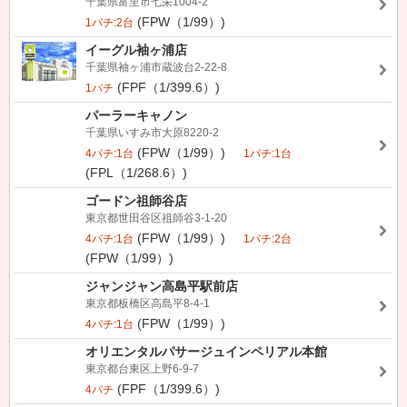
千葉県富里市七栄1004-2
(FPW（1/99）)
1パチ:2台
イーグル袖ヶ浦店
千葉県袖ヶ浦市蔵波台2-22-8
(FPF（1/399.6）)
1パチ
パーラーキャノン
千葉県いすみ市大原8220-2
(FPW（1/99）)
4パチ:1台
1パチ:1台
(FPL（1/268.6）)
ゴードン祖師谷店
東京都世田谷区祖師谷3-1-20
(FPW（1/99）)
4パチ:1台
1パチ:2台
(FPW（1/99）)
ジャンジャン高島平駅前店
東京都板橋区高島平8-4-1
(FPW（1/99）)
4パチ:1台
オリエンタルパサージュインペリアル本館
東京都台東区上野6-9-7
(FPF（1/399.6）)
4パチ