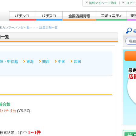
無料マイページ登録
ログイ
CRカンフーパンダ～龍・・・ 設置店舗一覧
舗一覧
陸・甲信越
東海
関西
中国
四国
船会館
1パチ :1台
(VS-RZ)
1～1件
検索結果：1件中