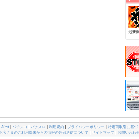
最新
avi
パチンコ
パチスロ
利用規約
プライバシーポリシー
特定商取引に基づ
お客さまのご利用端末からの情報の外部送信について
サイトマップ
お問い合わ