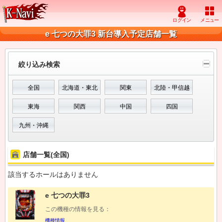
e 七つの大罪3 新台導入予定店舗一覧
絞り込み検索
全国
北海道・東北
関東
北陸・甲信越
東海
関西
中国
四国
九州・沖縄
店舗一覧(全国)
該当するホールはありません
e 七つの大罪3
この機種の情報を見る：
機種情報