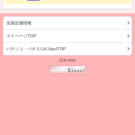
全国店舗情報
マイページTOP
パチンコ・パチスロK-NaviTOP
(C)K-Navi