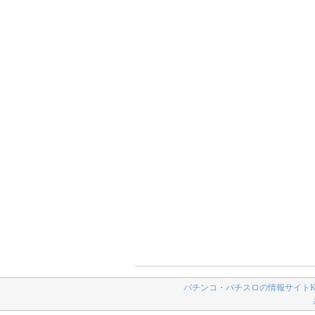
パチンコ・パチスロの情報サイトK-N