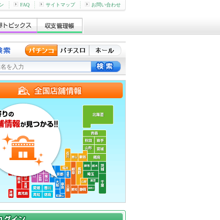
ン
FAQ
サイトマップ
お問い合わせ