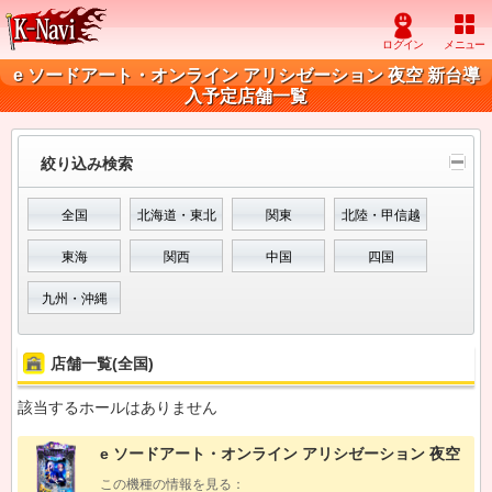
e ソードアート・オンライン アリシゼーション 夜空 新台導
入予定店舗一覧
絞り込み検索
全国
北海道・東北
関東
北陸・甲信越
東海
関西
中国
四国
九州・沖縄
店舗一覧(全国)
該当するホールはありません
e ソードアート・オンライン アリシゼーション 夜空
この機種の情報を見る：