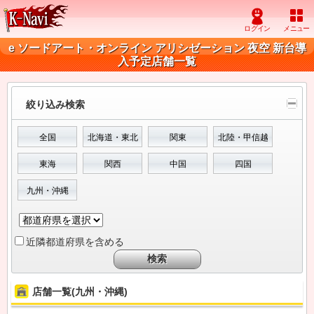
e ソードアート・オンライン アリシゼーション 夜空 新台導
入予定店舗一覧
絞り込み検索
全国
北海道・東北
関東
北陸・甲信越
東海
関西
中国
四国
九州・沖縄
近隣都道府県を含める
店舗一覧(九州・沖縄)