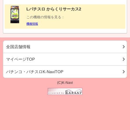
Lパチスロ からくりサーカス2
この機種の情報を見る：
機種情報
全国店舗情報
マイページTOP
パチンコ・パチスロK-NaviTOP
(C)K-Navi