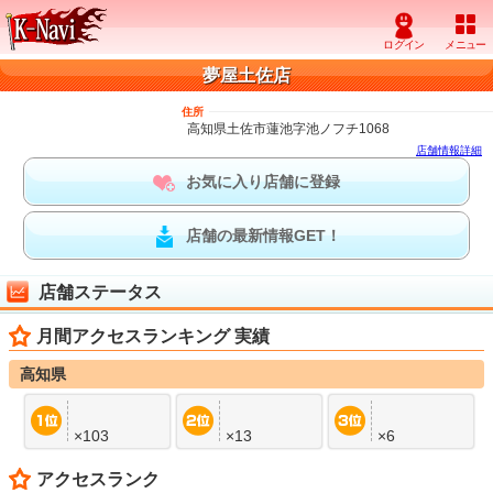
夢屋土佐店
住所
高知県土佐市蓮池字池ノフチ1068
店舗情報詳細
お気に入り店舗に登録
店舗の最新情報GET！
店舗ステータス
月間アクセスランキング 実績
高知県
×103
×13
×6
アクセスランク