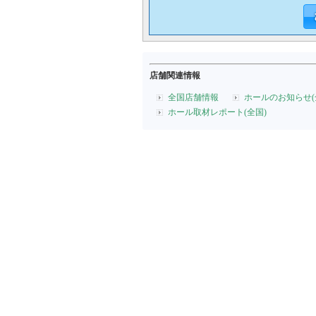
店舗関連情報
全国店舗情報
ホールのお知らせ(
ホール取材レポート(全国)