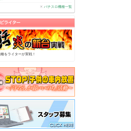
パチスロ機種一覧
機種をライターが実戦！