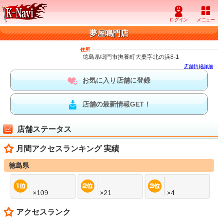
夢屋鳴門店
住所
徳島県鳴門市撫養町大桑字北の浜8-1
店舗情報詳細
お気に入り店舗に登録
店舗の最新情報GET！
店舗ステータス
月間アクセスランキング 実績
徳島県
×109
×21
×4
アクセスランク