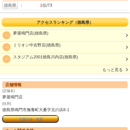
徳島県
：
1
位/73
アクセスランキング（徳島県）
夢屋鳴門店(徳島県)
1位
ミリオン中吉野店(徳島県)
2位
スタジアム2001徳島川内店(徳島県)
3位
もっと見る
店舗情報
[店舗名]
夢屋鳴門店
[住所]
徳島県鳴門市撫養町大桑字北の浜8-1
店舗詳細・地図