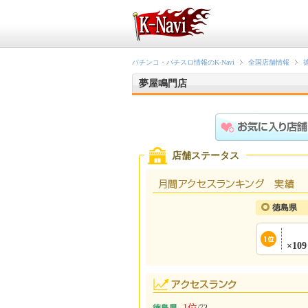
パチンコ・パチスロ情報のK-Navi
全国店舗情報
夢屋鳴門店
店舗ステータス
徳島県
×109
1位