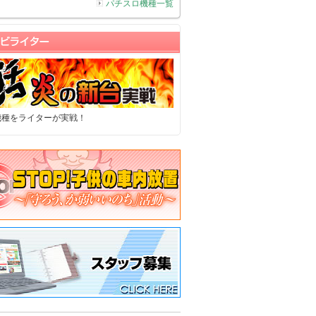
パチスロ機種一覧
機種をライターが実戦！