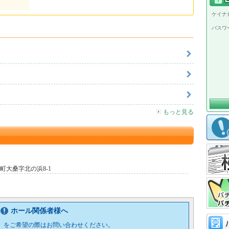
ケイナビ
パスワ
もっと見る
町大桑字北の浜8-1
ホール関係者様へ
）をご希望の際はお問い合わせください。