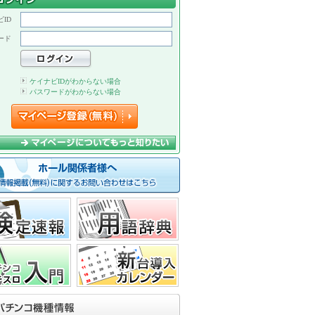
ID
ード
ケイナビIDがわからない場合
パスワードがわからない場合