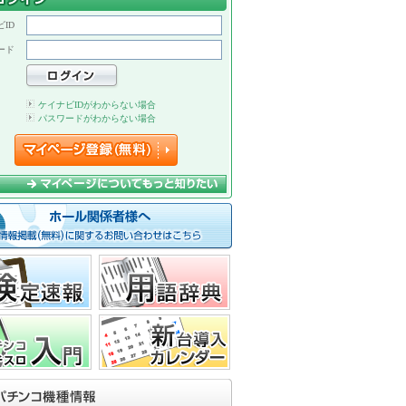
ID
ード
ケイナビIDがわからない場合
パスワードがわからない場合