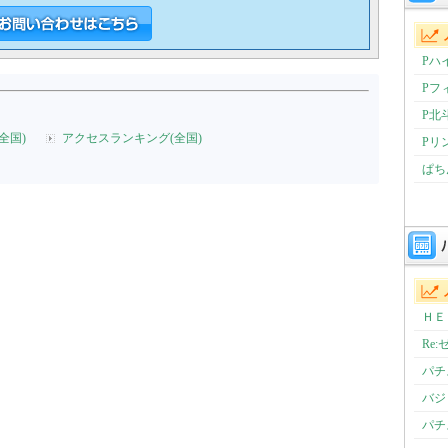
Pハ
Pフ
P北
全国)
アクセスランキング(全国)
Pリ
ぱち
ＨＥ
Re
パチ
バジ
パチス