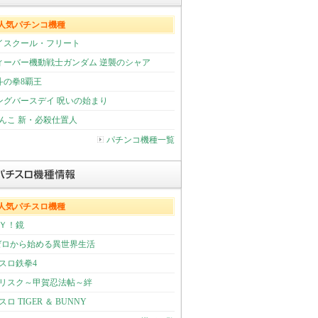
人気パチンコ機種
イスクール・フリート
ィーバー機動戦士ガンダム 逆襲のシャア
斗の拳8覇王
ングバースデイ 呪いの始まり
んこ 新・必殺仕置人
パチンコ機種一覧
人気パチスロ機種
Ｙ！鏡
:ゼロから始める異世界生活
スロ鉄拳4
リスク～甲賀忍法帖～絆
ロ TIGER ＆ BUNNY