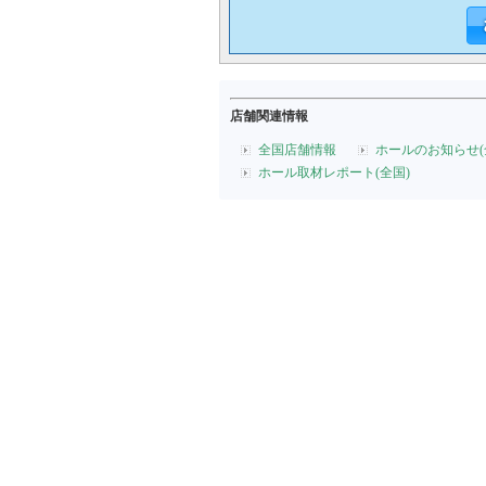
店舗関連情報
全国店舗情報
ホールのお知らせ(
ホール取材レポート(全国)