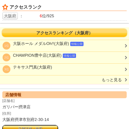
アクセスランク
大阪府
：
6
位/925
アクセスランキング（大阪府）
大阪ホール メダルOh!!(大阪府)
情報公開
1位
CHAMPION豊中店(大阪府)
情報公開
2位
テキサス門真(大阪府)
3位
もっと見る
店舗情報
[店舗名]
ガリバー摂津店
[住所]
大阪府摂津市別府2-30-14
店舗詳細・地図