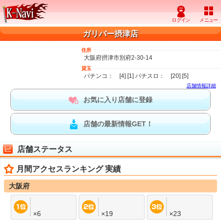
ガリバー摂津店
住所
大阪府摂津市別府2-30-14
貸玉
パチンコ： [4] [1] パチスロ： [20] [5]
店舗情報詳細
お気に入り店舗に登録
店舗の最新情報GET！
店舗ステータス
月間アクセスランキング 実績
大阪府
×6
×19
×23