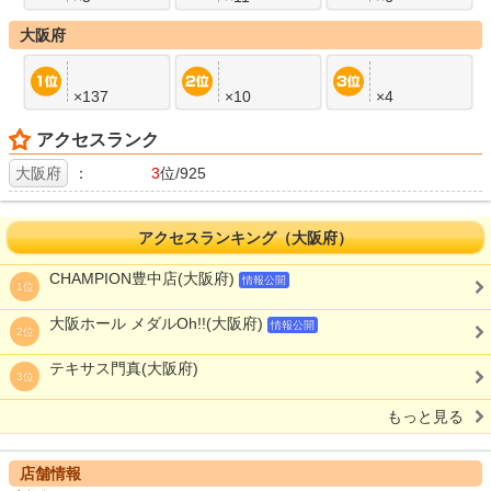
大阪府
×137
×10
×4
アクセスランク
大阪府
：
3
位/925
アクセスランキング（大阪府）
CHAMPION豊中店(大阪府)
情報公開
1位
大阪ホール メダルOh!!(大阪府)
情報公開
2位
テキサス門真(大阪府)
3位
もっと見る
店舗情報