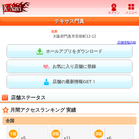
テキサス門真
住所
大阪府門真市宮前町12-12
店舗情報詳細
ホールアプリをダウンロード
お気に入り店舗に登録
店舗の最新情報GET！
店舗ステータス
月間アクセスランキング 実績
全国
×5
×11
×6