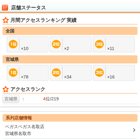
店舗ステータス
月間アクセスランキング 実績
全国
×10
×2
×11
宮城県
×78
×34
×16
アクセスランク
宮城県
：
4
位/219
系列店舗情報
ベガスベガス名取店
宮城県名取市