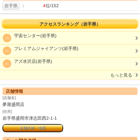
岩手県
：
4
位/152
アクセスランキング（岩手県）
宇宙センター(岩手県)
1位
プレミアムジャイアンツ(岩手県)
2位
アズ水沢店(岩手県)
3位
もっと見る
店舗情報
[店舗名]
夢屋盛岡店
[住所]
岩手県盛岡市津志田西2-1-1
店舗詳細・地図