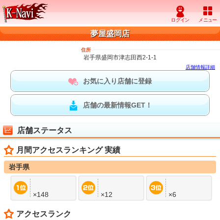
夢屋盛岡店
住所
岩手県盛岡市津志田西2-1-1
店舗情報詳細
お気に入り店舗に登録
店舗の最新情報GET！
店舗ステータス
月間アクセスランキング 実績
岩手県
×148
×12
×6
アクセスランク