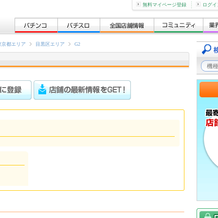
無料マイページ登録
ログイ
東京都エリア
目黒区エリア
G2