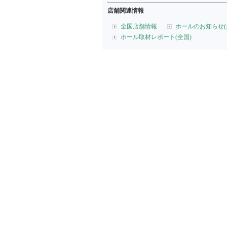
店舗関連情報
全国店舗情報
ホールのお知らせ(
ホール取材レポート(全国)