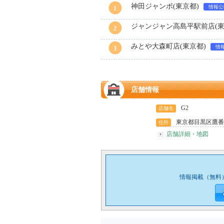
神田ジャンボ(東京都)
情報公
1
ジャンジャン高島平駅前店(東
2
みとや大森町店(東京都)
情
3
店舗情報
G2
店舗名
東京都目黒区鷹番3-
住所
店舗詳細・地図
情報掲載（無料