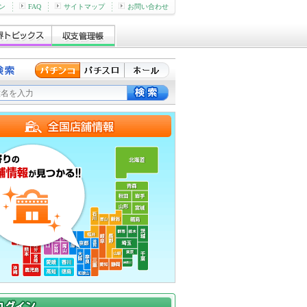
ン
FAQ
サイトマップ
お問い合わせ