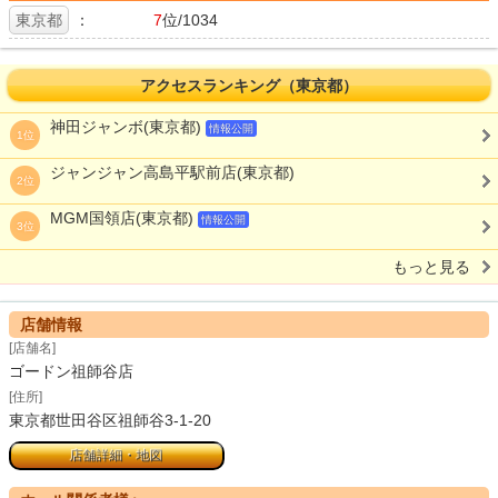
東京都
：
7
位/1034
アクセスランキング（東京都）
神田ジャンボ(東京都)
情報公開
1位
ジャンジャン高島平駅前店(東京都)
2位
MGM国領店(東京都)
情報公開
3位
もっと見る
店舗情報
[店舗名]
ゴードン祖師谷店
[住所]
東京都世田谷区祖師谷3-1-20
店舗詳細・地図