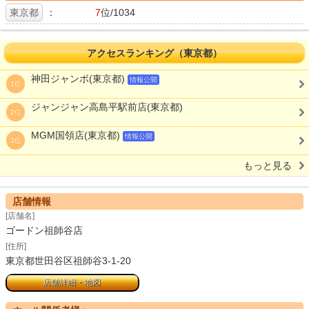
東京都
：
7
位/1034
アクセスランキング（東京都）
神田ジャンボ(東京都)
情報公開
1位
ジャンジャン高島平駅前店(東京都)
2位
MGM国領店(東京都)
情報公開
3位
もっと見る
店舗情報
[店舗名]
ゴードン祖師谷店
[住所]
東京都世田谷区祖師谷3-1-20
店舗詳細・地図