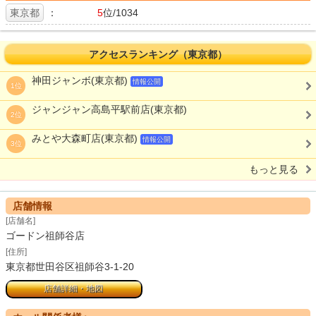
東京都
：
5
位/1034
アクセスランキング（東京都）
神田ジャンボ(東京都)
情報公開
1位
ジャンジャン高島平駅前店(東京都)
2位
みとや大森町店(東京都)
情報公開
3位
もっと見る
店舗情報
[店舗名]
ゴードン祖師谷店
[住所]
東京都世田谷区祖師谷3-1-20
店舗詳細・地図