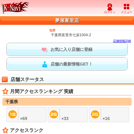
夢屋富里店
住所
千葉県富里市七栄1004-2
店舗情報詳細
お気に入り店舗に登録
店舗の最新情報GET！
店舗ステータス
月間アクセスランキング 実績
千葉県
×69
×33
×16
アクセスランク