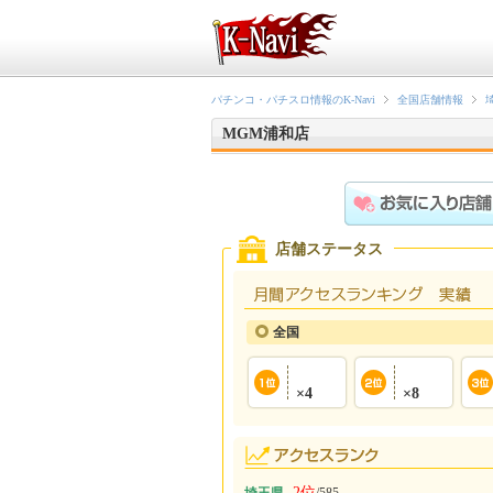
パチンコ・パチスロ情報のK-Navi
全国店舗情報
MGM浦和店
店舗ステータス
全国
×4
×8
2位