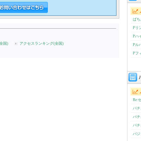
ぱち
Pリ
Pハ
全国)
アクセスランキング(全国)
Pル
Pフ
Re
パチ
パチ
パチ
バジ