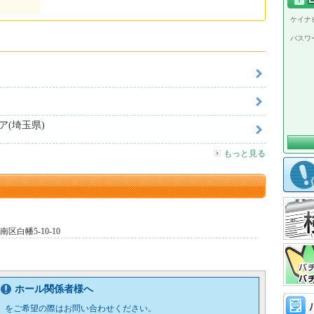
ケイナビ
パスワ
ア(埼玉県)
もっと見る
白幡5-10-10
ホール関係者様へ
）をご希望の際はお問い合わせください。