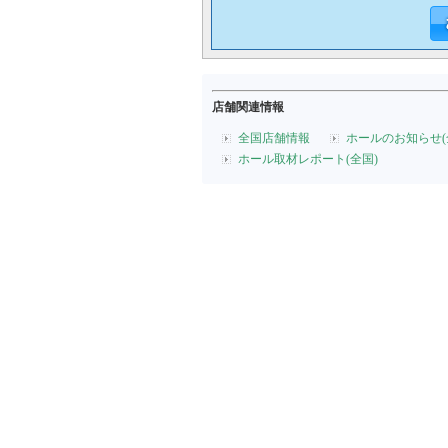
店舗関連情報
全国店舗情報
ホールのお知らせ(
ホール取材レポート(全国)