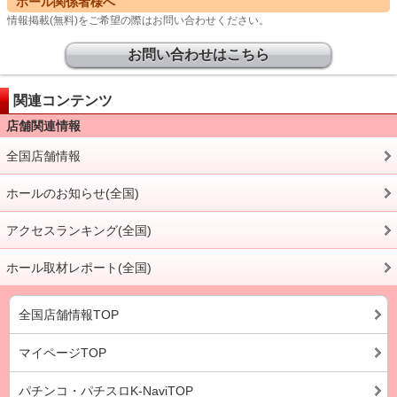
ホール関係者様へ
情報掲載(無料)をご希望の際はお問い合わせください。
お問い合わせはこちら
関連コンテンツ
店舗関連情報
全国店舗情報
ホールのお知らせ(全国)
アクセスランキング(全国)
ホール取材レポート(全国)
全国店舗情報TOP
マイページTOP
パチンコ・パチスロK-NaviTOP