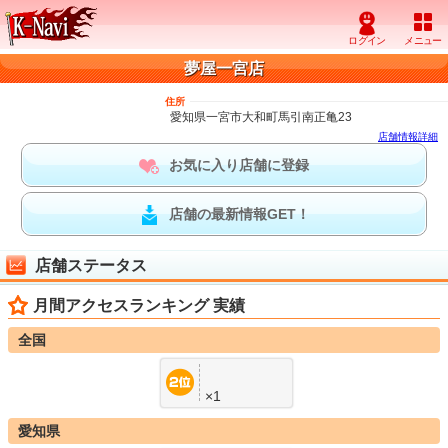
夢屋一宮店
住所
愛知県一宮市大和町馬引南正亀23
店舗情報詳細
お気に入り店舗に登録
店舗の最新情報GET！
店舗ステータス
月間アクセスランキング 実績
全国
×1
愛知県