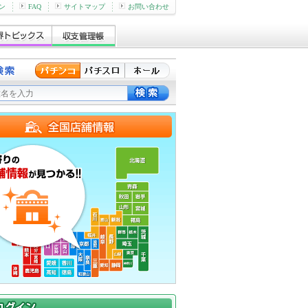
ン
FAQ
サイトマップ
お問い合わせ