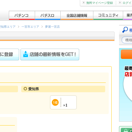
無料マイページ登録
ログイ
愛知県エリア
一宮市エリア
夢屋一宮店
愛知県
×1