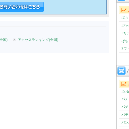
ぱち
Pハ
Pリ
全国)
アクセスランキング(全国)
ぱちん
Pフ
Re
パチス
パチ
パチ
バン