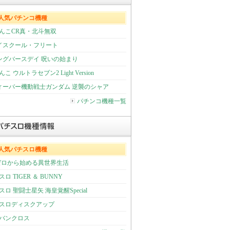
人気パチンコ機種
んこCR真・北斗無双
イスクール・フリート
ングバースデイ 呪いの始まり
こ ウルトラセブン2 Light Version
ィーバー機動戦士ガンダム 逆襲のシャア
パチンコ機種一覧
人気パチスロ機種
:ゼロから始める異世界生活
ロ TIGER ＆ BUNNY
スロ 聖闘士星矢 海皇覚醒Special
スロディスクアップ
バンクロス