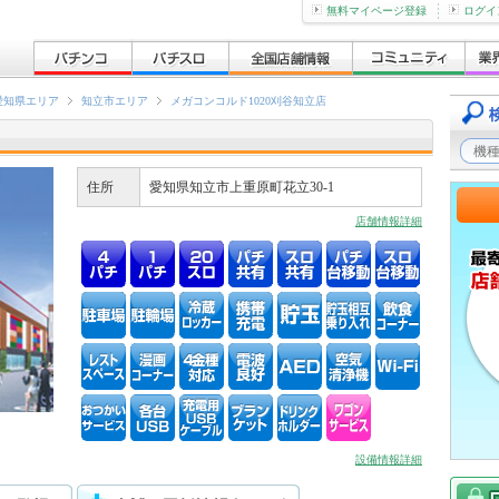
無料マイページ登録
ログイ
愛知県エリア
知立市エリア
メガコンコルド1020刈谷知立店
住所
愛知県知立市上重原町花立30-1
店舗情報詳細
設備情報詳細