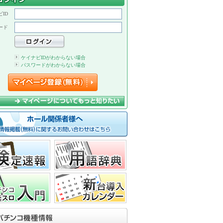
ID
ード
ケイナビIDがわからない場合
パスワードがわからない場合