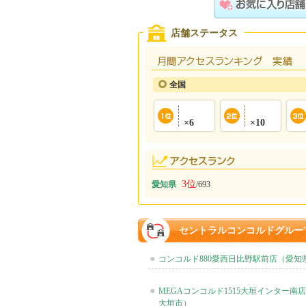
店舗ステータス
全国
×6
×10
3位
愛知県
/693
セントラルコンコルドグルー
コンコルド880愛西日比野駅前店（愛知
MEGAコンコルド1515大垣インター南
大垣市）