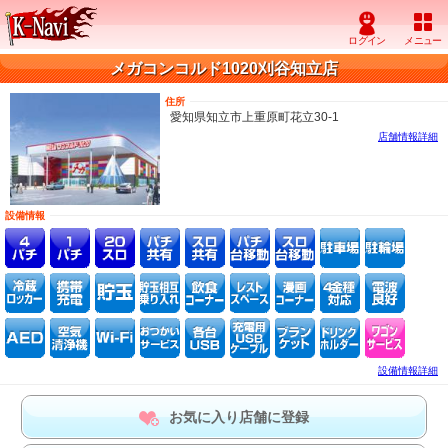
メガコンコルド1020刈谷知立店
住所
愛知県知立市上重原町花立30-1
店舗情報詳細
設備情報
設備情報詳細
お気に入り店舗に登録