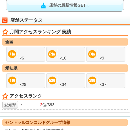
店舗の最新情報GET！
店舗ステータス
月間アクセスランキング 実績
全国
×6
×10
×9
愛知県
×29
×34
×37
アクセスランク
愛知県
：
2
位/693
セントラルコンコルドグループ情報