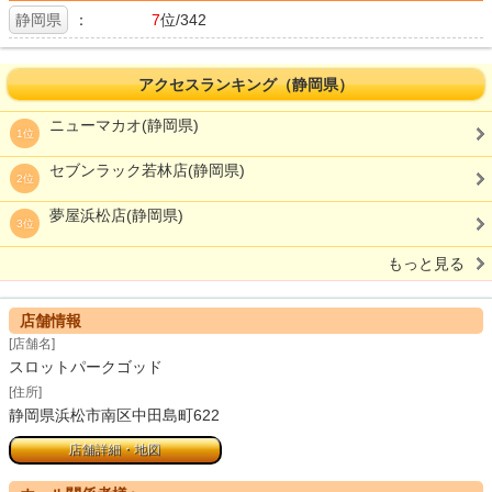
静岡県
：
7
位/342
アクセスランキング（静岡県）
ニューマカオ(静岡県)
1位
セブンラック若林店(静岡県)
2位
夢屋浜松店(静岡県)
3位
もっと見る
店舗情報
[店舗名]
スロットパークゴッド
[住所]
静岡県浜松市南区中田島町622
店舗詳細・地図