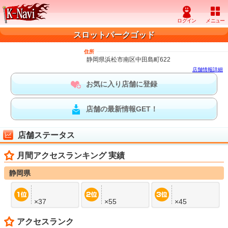
スロットパークゴッド
住所
静岡県浜松市南区中田島町622
店舗情報詳細
お気に入り店舗に登録
店舗の最新情報GET！
店舗ステータス
月間アクセスランキング 実績
静岡県
×37
×55
×45
アクセスランク