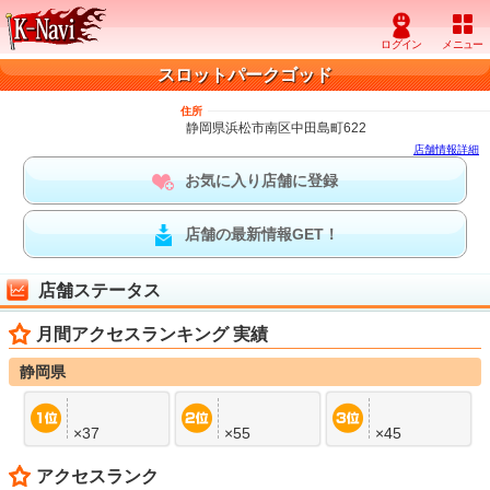
スロットパークゴッド
住所
静岡県浜松市南区中田島町622
店舗情報詳細
お気に入り店舗に登録
店舗の最新情報GET！
店舗ステータス
月間アクセスランキング 実績
静岡県
×37
×55
×45
アクセスランク