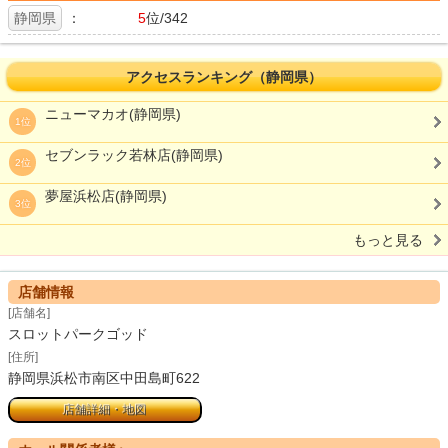
静岡県
：
5
位/342
アクセスランキング（静岡県）
ニューマカオ(静岡県)
1位
セブンラック若林店(静岡県)
2位
夢屋浜松店(静岡県)
3位
もっと見る
店舗情報
[店舗名]
スロットパークゴッド
[住所]
静岡県浜松市南区中田島町622
店舗詳細・地図