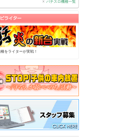
パチスロ機種一覧
機種をライターが実戦！