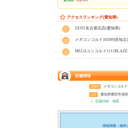
愛知県
/693
アクセスランキング(愛知県)
ZENT名古屋北店(愛知県)
1
メガコンコルド1020刈谷知立
2
MEGAコンコルド1111BLAZ
3
店舗情報
メガコンコルド1
店舗名
愛知県豊田市深田町2
住所
店舗詳細・地図
情報掲載（無料