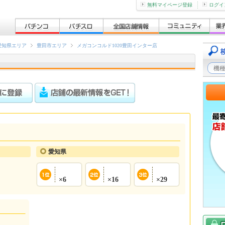
無料マイページ登録
ログイ
愛知県エリア
豊田市エリア
メガコンコルド1020豊田インター店
愛知県
×6
×16
×29