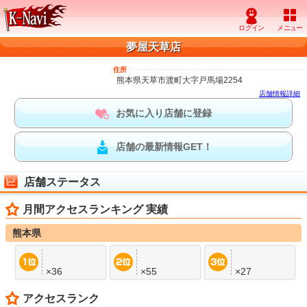
夢屋天草店
住所
熊本県天草市渡町大字戸馬場2254
店舗情報詳細
お気に入り店舗に登録
店舗の最新情報GET！
店舗ステータス
月間アクセスランキング 実績
熊本県
×36
×55
×27
アクセスランク