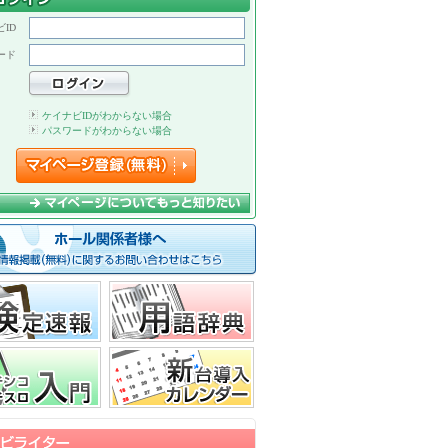
ID
ード
ケイナビIDがわからない場合
パスワードがわからない場合