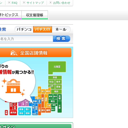
ン
FAQ
サイトマップ
お問い合わせ