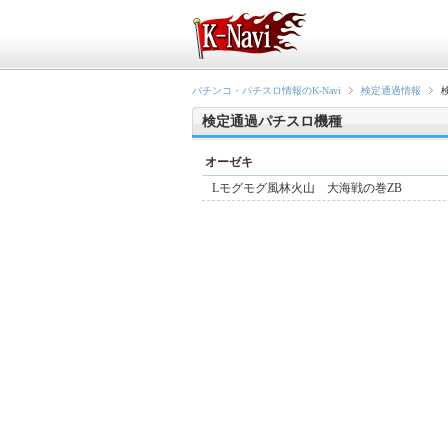
パチンコ・パチスロ情報のK-Navi
検定通過情報
検定通過パチスロ機種
オーゼキ
Lモグモグ風林火山 大海戦の巻ZB