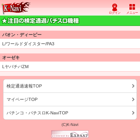
パオン・ディーピー
L/ワールドダイスター/PA3
オーゼキ
LヤバチバZM
検定通過速報TOP
マイページTOP
パチンコ・パチスロK-NaviTOP
(C)K-Navi