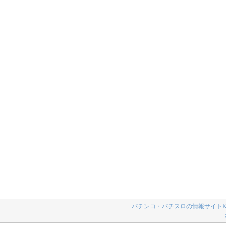
パチンコ・パチスロの情報サイトK-N