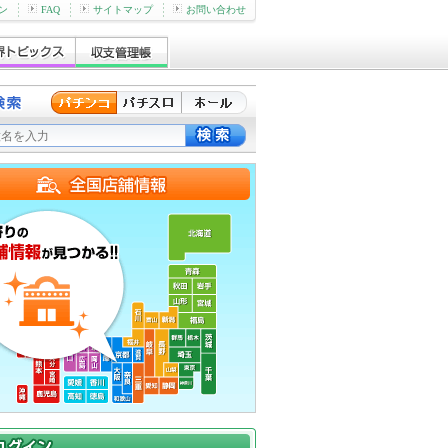
ン
FAQ
サイトマップ
お問い合わせ