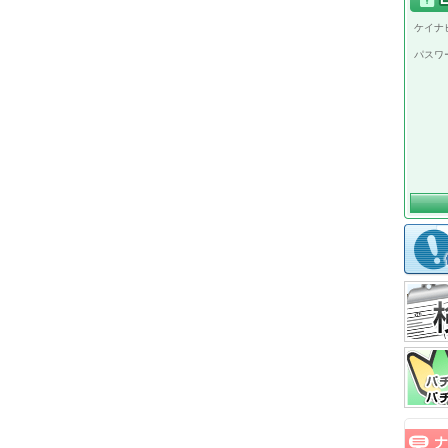
ケイナビ
パスワ