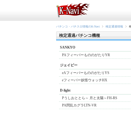
パチンコ・パチスロ情報のK-Navi
検定通過情報
検定通過パチンコ機種
SANKYO
PAフィーバーもののがたりYR
ジェイビー
eAフィーバーもののがたりYS
eフィーバー妖怪ウォッチHX
D-light
Pうしおととら～ 月と太陽～FH‐RS
PA閃乱カグラLTN‐VR