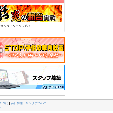
機種をライターが実戦！
く表記
会社情報
リンクについて
せ