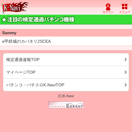
Sammy
e甲鉄城のカバネリ2SCEA
検定通過速報TOP
マイページTOP
パチンコ・パチスロK-NaviTOP
(C)K-Navi