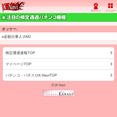
オッケー.
e必殺仕事人ⅥM2
検定通過速報TOP
マイページTOP
パチンコ・パチスロK-NaviTOP
(C)K-Navi