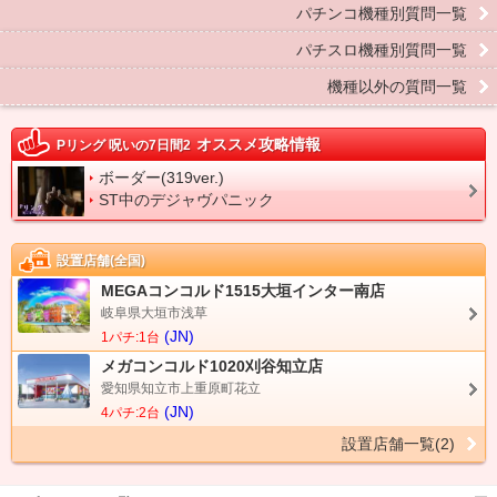
パチンコ機種別質問一覧
パチスロ機種別質問一覧
機種以外の質問一覧
オススメ攻略情報
Pリング 呪いの7日間2
ボーダー(319ver.)
ST中のデジャヴパニック
設置店舗(全国)
MEGAコンコルド1515大垣インター南店
岐阜県大垣市浅草
(JN)
1パチ:1台
メガコンコルド1020刈谷知立店
愛知県知立市上重原町花立
(JN)
4パチ:2台
設置店舗一覧(2)