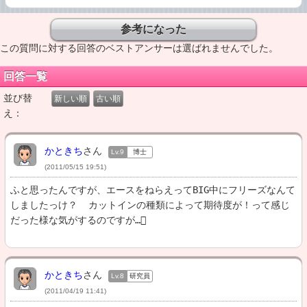
この質問に対する回答のベストアンサーは選ばれませんでした。
回答一覧
並び替
新しい順
古い順
え：
かときち
さん
Lv.9
博士
(2011/05/15 19:51)
ふと思ったんですが、エースをねらえってBIG中にフリーズなんて
しましたっけ？  カットインの種類によって期待度が！って感じ
だった様な気がするのですが…
かときち
さん
Lv.8
研究員
(2011/04/19 11:41)