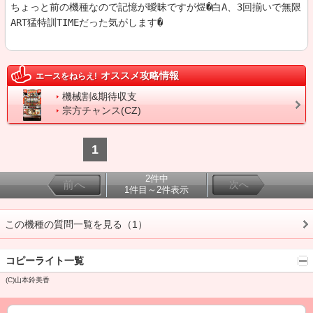
ちょっと前の機種なので記憶が曖昧ですが煜�白A、3回揃いで無限
オススメ攻略情報
エースをねらえ!
機械割&期待収支
宗方チャンス(CZ)
1
2件中
前へ
次へ
1件目～2件表示
この機種の質問一覧を見る（1）
コピーライト一覧
(C)山本鈴美香