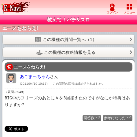
教えて！パチ&スロ
エースをねらえ!
この機種の質問一覧へ（1）
この機種の攻略情報を見る
切
エースをねらえ!
あごまっちゃん
さん
(2011/04/19 10:15)
この質問の回答は締め切られました。
（質問23949）
BIG中のフリーズのあとにＡを3回揃えたのですがなにか特典はあ
りますか?
回答数：2
参考になった：9