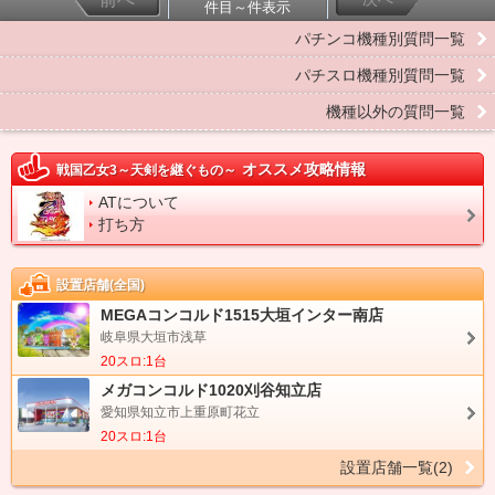
件目～件表示
パチンコ機種別質問一覧
パチスロ機種別質問一覧
機種以外の質問一覧
オススメ攻略情報
戦国乙女3～天剣を継ぐもの～
ATについて
打ち方
設置店舗(全国)
MEGAコンコルド1515大垣インター南店
岐阜県大垣市浅草
20スロ:1台
メガコンコルド1020刈谷知立店
愛知県知立市上重原町花立
20スロ:1台
設置店舗一覧(2)