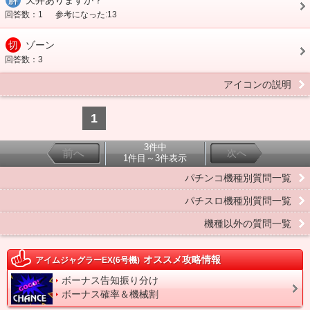
解
天井ありますか？
回答数：1
参考になった:13
切
ゾーン
回答数：3
アイコンの説明
1
3件中
前へ
次へ
1件目～3件表示
パチンコ機種別質問一覧
パチスロ機種別質問一覧
機種以外の質問一覧
オススメ攻略情報
アイムジャグラーEX(6号機)
ボーナス告知振り分け
ボーナス確率＆機械割