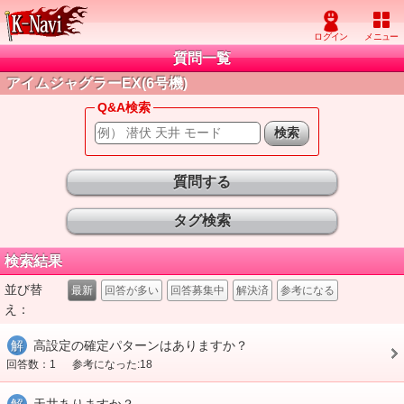
質問一覧
アイムジャグラーEX(6号機)
Q&A検索
質問する
タグ検索
検索結果
並び替
最新
回答が多い
回答募集中
解決済
参考になる
え：
解
高設定の確定パターンはありますか？
回答数：1
参考になった:18